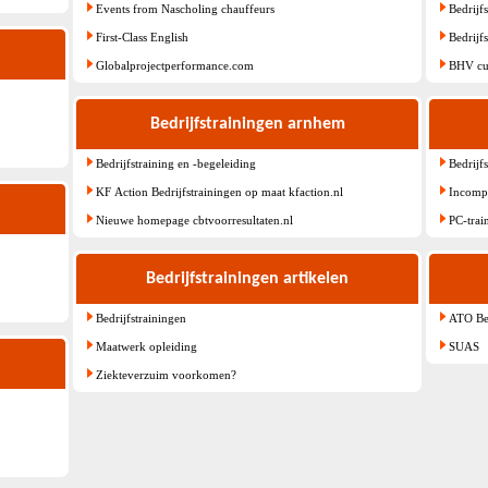
Events from Nascholing chauffeurs
Bedrijf
First-Class English
Bedrijf
Globalprojectperformance.com
BHV cur
Bedrijfstrainingen arnhem
Bedrijfstraining en -begeleiding
Bedrijfs
KF Action Bedrijfstrainingen op maat kfaction.nl
Incomp
Nieuwe homepage cbtvoorresultaten.nl
PC-trai
Bedrijfstrainingen artikelen
Bedrijfstrainingen
ATO Bed
Maatwerk opleiding
SUAS
Ziekteverzuim voorkomen?