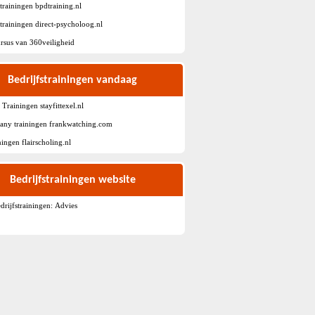
strainingen bpdtraining.nl
strainingen direct-psycholoog.nl
sus van 360veiligheid
Bedrijfstrainingen vandaag
 Trainingen stayfittexel.nl
any trainingen frankwatching.com
ningen flairscholing.nl
Bedrijfstrainingen website
rijfstrainingen: Advies