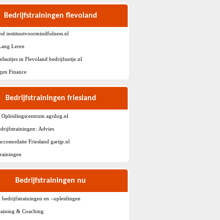
Bedrijfstrainingen flevoland
nd instituutvoormindfulness.nl
Lang Leren
lsuitjes in Flevoland bedrijfsuitje.nl
gen Finance
Bedrijfstrainingen friesland
 Opleidingscentrum agrilog.nl
rijfstrainingen: Advies
ccomodatie Friesland garijp.nl
rainingen
Bedrijfstrainingen nu
bedrijfstrainingen en –opleidingen
aining & Coaching