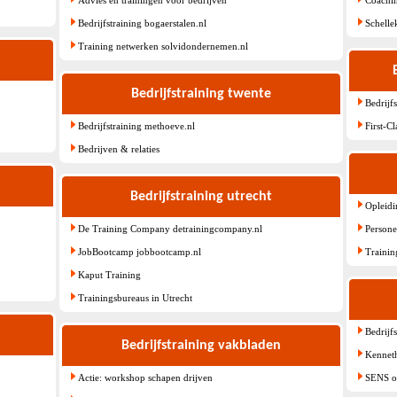
Bedrijfstraining bogaerstalen.nl
Schelle
Training netwerken solvidondernemen.nl
Bedrijfstraining twente
Bedrijf
Bedrijfstraining methoeve.nl
First-C
Bedrijven & relaties
Bedrijfstraining utrecht
Opleidi
De Training Company detrainingcompany.nl
Personee
JobBootcamp jobbootcamp.nl
Trainin
Kaput Training
Trainingsbureaus in Utrecht
Bedrijf
Bedrijfstraining vakbladen
Kennet
Actie: workshop schapen drijven
SENS oe