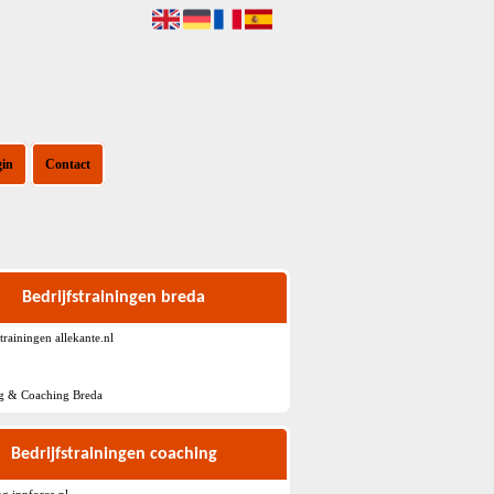
gin
Contact
Bedrijfstrainingen breda
strainingen allekante.nl
ng & Coaching Breda
Bedrijfstrainingen coaching
g innforce.nl