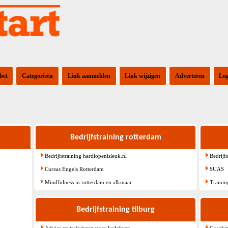
bet
Categorieën
Link aanmelden
Link wijzigen
Adverteren
Lo
Bedrijfstraining rotterdam
Bedrijfstraining hardlopenisleuk.nl
Bedrijf
Cursus Engels Rotterdam
SUAS
Mindfulness in rotterdam en alkmaar
Traini
Bedrijfstraining tilburg
Advies en trainingen voor bedrijven
Coachin