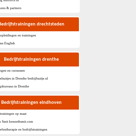
kens & partners
Bedrijfstrainingen drechtsteden
sopleidingen en trainingen
lass English
Bedrijfstrainingen drenthe
ngen en cursussen
lsuitjes in Drenthe bedrijfsuitje.nl
gsbureaus in Drenthe
Bedrijfstrainingen eindhoven
strainingen op maat
h Smit kennethsmit.com
fentherapie en bedrijfstrainingen