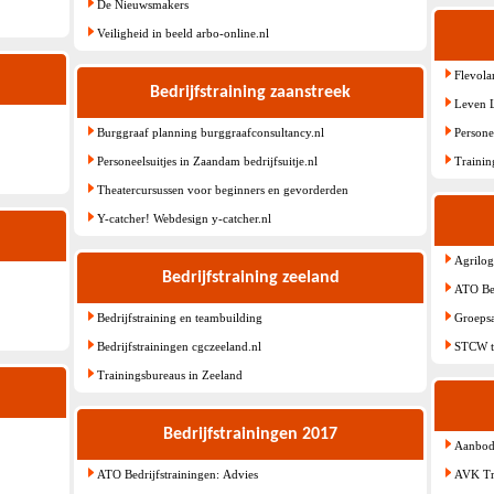
De Nieuwsmakers
Veiligheid in beeld arbo-online.nl
Flevola
Bedrijfstraining zaanstreek
Leven 
Burggraaf planning burggraafconsultancy.nl
Personee
Personeelsuitjes in Zaandam bedrijfsuitje.nl
Trainin
Theatercursussen voor beginners en gevorderden
Y-catcher! Webdesign y-catcher.nl
Agrilog
Bedrijfstraining zeeland
ATO Bed
Bedrijfstraining en teambuilding
Groepsa
Bedrijfstrainingen cgczeeland.nl
STCW t
Trainingsbureaus in Zeeland
Bedrijfstrainingen 2017
Aanbod 
ATO Bedrijfstrainingen: Advies
AVK Tr